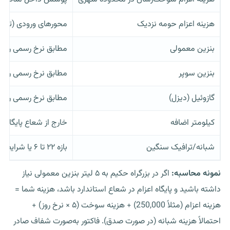
هزینه اعزام حومه نزدیک
محورهای ورودی (تهرا
بنزین معمولی
مطابق نرخ رسمی روز 
بنزین سوپر
مطابق نرخ رسمی روز 
گازوئیل (دیزل)
مطابق نرخ رسمی روز 
کیلومتر اضافه
خارج از شعاع پایگاه اع
شبانه/ترافیک سنگین
بازه ۲۲ تا ۶ یا شرایط ویژه ترافیکی
نمونه محاسبه:
اگر در بزرگراه حکیم به ۵ لیتر بنزین معمولی نیاز
داشته باشید و پایگاه اعزام در شعاع استاندارد باشد، هزینه شما =
هزینه اعزام (مثلاً 250,000) + هزینه سوخت (۵ × نرخ روز) +
احتمالاً هزینه شبانه (در صورت صدق). فاکتور به‌صورت شفاف صادر