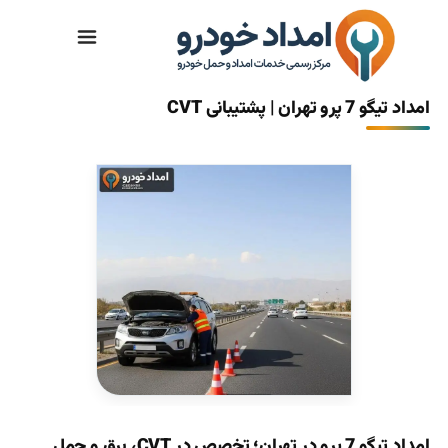
تماس با ما
امداد تیگو 7 پرو تهران | پشتیبانی CVT
امداد تیگو 7 پرو در تهران؛ تخصص در CVT، برق و حمل