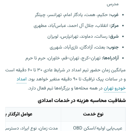
مدرس
غرب:
حکیم، همت، یادگار امام، تهرانسر، چیتگر
مرکز:
انقلاب، جلال آل احمد، عباس‌آباد، مطهری
شرق:
رسالت، دماوند، تهرانپارس، لویزان
جنوب:
بعثت، آزادگان، نازی‌آباد، شهرری
آزادراه‌ها:
تهران–کرج، تهران–قم، خاوران، حرم تا حرم
میانگین زمان حضور تیم امداد در شرایط عادی ۳۰ تا ۶۰ دقیقه است
و در ساعات پیک ترافیک تا ۹۰ دقیقه متغیر خواهد بود.
امداد
خودرو تهران
در همه محله‌ها و بزرگراه‌ها تیم فعال دارد.
شفافیت محاسبه هزینه در خدمات امدادی
نوع خدمت
عوامل اثرگذار بر ه
عیب‌یابی اولیه/اسکن OBD
مدت زمان، نوع ایراد، دسترسی ب