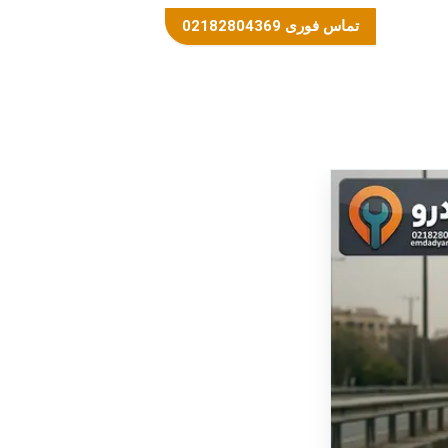
تماس فوری 02182804369