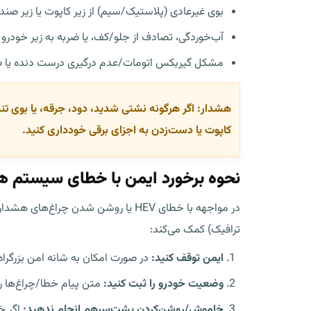
بوی غیرعادی (پلاستیک/سیم) از زیر کاپوت یا زیر صند
آب‌خوردگی، تصادف از جلو/کف، یا ضربه به زیر خودرو (
مشکل گیربکس اتومات/عدم درگیری درست دنده یا ص
هشدار:
اگر هرگونه نشتی شدید، دود، جرقه، یا بوی تند
کاپوت یا دست‌زدن به اجزای برقی خودداری کنید.
نحوه برخورد ایمن با خطای سیستم هی
در مواجهه با خطای HEV یا روشن شدن
ترافیک) کمک می‌کند:
ایمن توقف کنید:
در صورت امکان به شانه امن بزرگراه
وضعیت خودرو را ثبت کنید:
متن پیام خطا/چراغ‌ها را
خاموش/روشن‌کردن پشت‌سرهم انجام ندهید:
اگر خ