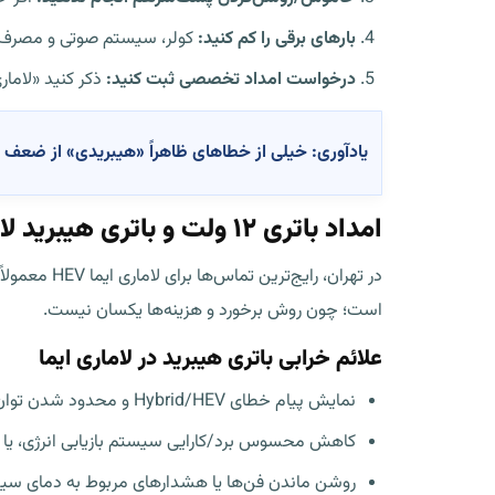
بارهای برقی را کم کنید:
کولر، سیستم صوتی و مصرف‌کننده‌های
درخواست امداد تخصصی ثبت کنید:
ذکر کنید «لامار
یادآوری:
خیلی از خطاهای ظاهراً «هیبریدی» از ضعف باتری ۱۲ ولت شروع می‌شوند. تست درست (ولتاژ و سلامت باتری/دینام) می‌تواند از تعویض‌های غیرضر
امداد باتری ۱۲ ولت و باتری هیبرید لاماری ایما در تهران
است؛ چون روش برخورد و هزینه‌ها یکسان نیست.
علائم خرابی باتری هیبرید در لاماری ایما
نمایش پیام خطای Hybrid/HEV و محدود شدن توان یا خاموشی ناگهانی.
کاهش محسوس برد/کارایی سیستم بازیابی انرژی، یا تغی
روشن ماندن فن‌ها یا هشدارهای مربوط به دمای سی