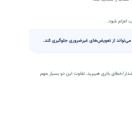
ب اعزام شود.
 تماس‌ها برای لاماری ایما HEV معمولاً یکی از این دو حالت است: مشکل باتری ۱۲ ولت (استارت/برق ECU) یا هشدار/خطای باتری هیبرید. تفاوت این دو بسیار مهم