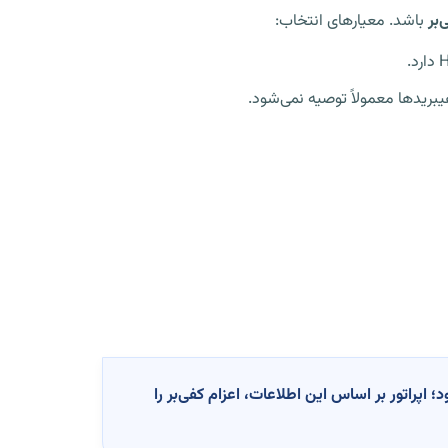
‌بر
باشد. معیارهای انتخاب:
یبریدها معمولاً توصیه نمی‌شود.
ده‌اید و امکان توضیح فنی ندارید، فقط بگویید «لاماری ایما HEV» است و خودرو روشن/READY نمی‌شود؛ اپراتور بر اساس این اطلاعات، اعزام کفی‌بر را