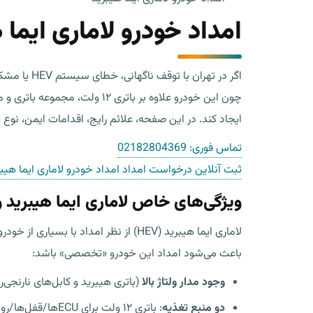
امداد خودرو لاماری ایما 
اگر در تهران با توقف ناگهانی، خطای سیستم HEV یا مشکل برق/گیربکس روبه‌رو شده‌اید،
چون این خودرو علاوه بر باتر
ایجاد کند. در این صفحه، علائم رایج، اقدامات ایمن، نوع یدک‌ک
تماس فوری:
02182804369
ثبت آنلاین درخواست امداد امداد خودرو لاماری ایما هیب
ویژگی‌های خاص لاماری ایما هیبرید
لاماری ایما هیبرید (HEV) از نظر امدا
باعث می‌شود امداد این خودرو «تخصصی» باشد:
وجود مدار ولتاژ بالا
(باتری هیبرید و کابل‌های نارنجی
دو منبع تغذیه
: باتری ۱۲ ولت برای ECUها/قفل‌ها/روشن‌شدن سیستم و باتری هیبرید برای حرکت و بازیابی انرژی.