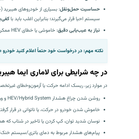
حساسیت حمل‌ونقل
: بسیاری از خودروهای هیبرید 
سیستم احیا قرار می‌گیرند؛ بنابراین اغلب باید با
کفی‌ب
نیاز به عیب‌یابی دقیق
: خاموشی یا خطای HEV ممکن است از یک باتری ۱۲ ولت ضعیف شروع شود و نه خود باتری هیبرید؛ تشخیص درست یعنی جلوگیری از هزینه اضافی.
نکته مهم:
در درخواست خود حتماً اعلام کنید خودرو «
در چه شرایطی برای لاماری ایما هیبری
در موارد زیر، ریسک ادامه حرکت یا آزمون‌وخطای غیرتخ
روشن شدن چراغ هشدار HEV/Hybrid System و ورود خودرو به حالت محدود (Limp Mode).
خاموش شدن خودرو در حرکت، یا ناتوانی در قرار گرفتن در
نوسان شدید توان، کپ کردن یا تاخیر در شتاب که ه
پیام‌های هشدار مربوط به دمای باتری/سیستم خنک‌کا