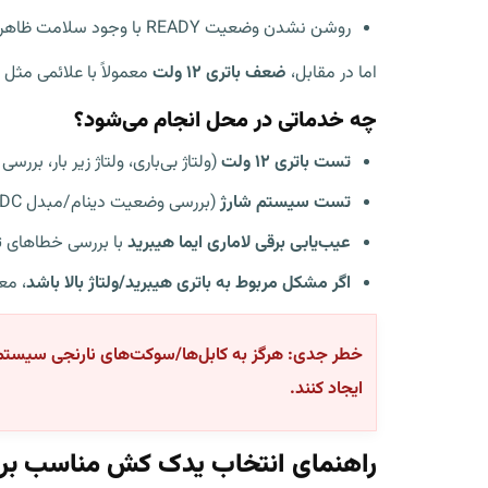
روشن نشدن وضعیت READY با وجود سلامت ظاهری برق کابین.
اما در مقابل،
ضعف باتری ۱۲ ولت
معمولاً با علائمی مث
چه خدماتی در محل انجام می‌شود؟
تست باتری ۱۲ ولت
(ولتاژ بی‌باری، ولتاژ زیر بار، بر
تست سیستم شارژ
(بررسی وضعیت دینام/مبدل DC-DC در خودروهای هیبرید) برای اطمینان از اینکه باتری جدید هم دوباره تخلیه نمی‌شود.
عیب‌یابی برقی لاماری ایما هیبرید
با بررسی خطاهای ثبت‌شده (DTC) و داده‌های ل
اگر مشکل مربوط به باتری هیبرید/ولتاژ بالا باشد
، مع
خطر جدی:
هرگز به کابل‌ها/سوکت‌های نارنجی سیستم ه
ایجاد کنند.
راهنمای انتخاب یدک کش مناسب برای 