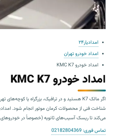
امدادیار۲۴
امداد خودرو تهران
امداد خودرو KMC K7
امداد خودرو KMC K7
اگر مالک K7 هستید و در ترافیک، بزرگراه یا کوچه‌های تهران با روشن نشدن، جوش آوردن، افت توان، یا هشدار گیربکس روبه‌رو شده‌اید،
می‌کند تا ریسک آسیب‌های ثانویه (خصوصاً در خودروهای 
تماس فوری:
02182804369