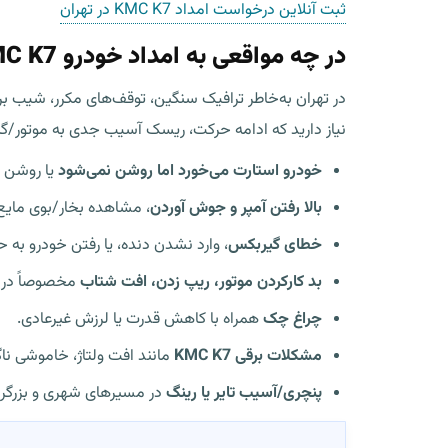
ثبت آنلاین درخواست امداد KMC K7 در تهران
در چه مواقعی به امداد خودرو KMC K7 در تهران نیاز پیدا می‌کنید؟
در تهران به‌خاطر ترافیک سنگین، توقف‌های مکرر، شیب ب
نیاز دارید که ادامه حرکت، ریسک آسیب جدی به موتور/گیر
خودرو استارت می‌خورد اما روشن نمی‌شود
یا روشن 
بالا رفتن آمپر و جوش آوردن
، مشاهده بخار/بوی مایع 
خطای گیربکس
، وارد نشدن دنده، یا رفتن خودرو به حالت محد
بد کارکردن موتور، ریپ زدن، افت شتاب
مخصوصاً در ت
چراغ چک
همراه با کاهش قدرت یا لرزش غیرعادی.
مشکلات برقی KMC K7
مانند افت ولتاژ، خاموشی ناگ
پنچری/آسیب تایر یا رینگ
در مسیرهای شهری و بزرگراه