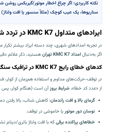
نکته کاربردی:
اگر چراغ اخطار موتور/گیربکس روشن شده 
سناریوها، یک عیب کوچک (مثلاً سنسور یا افت ولتاژ) با
ایرادهای متداول KMC K7 در تردد شهری تهران
در تجربه امدادهای شهری، چند دسته ایراد بیشتر تکرار
اگر به‌دنبال
امداد KMC K7 تهران
هستید، ذکر علائم دقیق
کدهای خطای رایج KMC K7 در ترافیک سنگین
در توقف-حرکت‌های مداوم و استفاده هم‌زمان از کولر، فشا
از «عدد کد خطا»،
شرایط بروز
آن است (هنگام کولر، پس از
گرمای بالا و افت راندمان
: کاهش شتاب، بالا رفتن دما،
نوسان دور موتور
یا خاموشی در توقف.
خطاهای پراکنده برقی
که با افت ولتاژ باتری/دینام ت