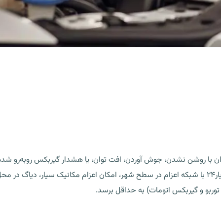
شناخت فنی از محصولات کرمان موتور انجام شود. امدادیار۲۴ با شبکه اعزام در سطح شهر، امکان اعزام 
توربو و گیربکس اتومات) به حداقل برسد.