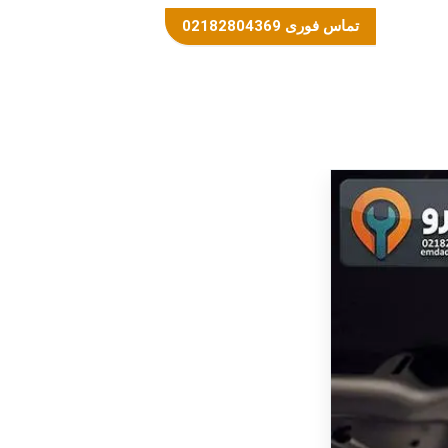
تماس فوری 02182804369