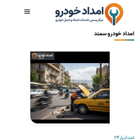
تماس با ما
امداد خودرو سمند
امدادیار۲۴