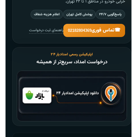
خرابی خودرو در مناطق ۱ تا ۲۲ تهران.
پاسخ‌گویی ۲۴/۷
پوشش کامل تهران
اعلام هزینه شفاف
☎
تماس فوری
راهنمای ثبت درخواست
02182804369
اپلیکیشن رسمی امدادیار ۲۴
درخواست امداد، سریع‌تر از همیشه