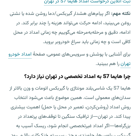
ثبت آنلاین درخواست امداد هایما S7 در تهران
نکته مهم:
اگر پیام‌های هشدار گیربکس/دما روشن شده یا نشتی
روغن می‌بینید، ادامه حرکت می‌تواند هزینه را چند برابر کند. در
ادامه، دقیق و مرحله‌به‌مرحله می‌گوییم چه زمانی امداد در محل
کافی است و چه زمانی باید سراغ
خودروبر
بروید.
برای آشنایی با پوشش و سرویس‌های عمومی، صفحهٔ
امداد خودرو
تهران
را هم ببینید.
چرا هایما S7 به امداد تخصصی در تهران نیاز دارد؟
هایما S7 یک شاسی‌بلند مونتاژی با گیربکس اتومات و وزن بالاتر از
سدان‌های معمولی است. همین موضوع باعث می‌شود انتخاب
روش امداد (روشن‌کردن، تعمیر در محل یا حمل) اهمیت بیشتری
پیدا کند. در تهران—از ترافیک سنگین تا توقف‌های پرتعداد در
بزرگراه‌ها—اگر امداد غیرتخصصی انجام شود، ریسک آسیب به
گیربکس، پلوس‌ها، جلوبندی و حتی سیستم خنک‌کاری بالا می‌رود.