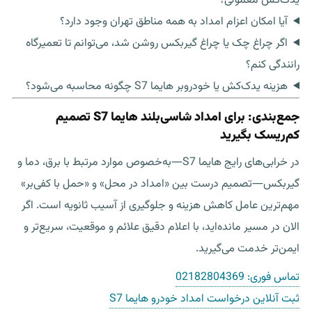
یدک‌کش معمولی؟
آیا امکان اعزام امداد به همه مناطق تهران وجود دارد؟
اگر چراغ چک یا چراغ گیربکس روشن شد، می‌توانم تا تعمیرگاه
رانندگی کنم؟
هزینه یدک‌کش یا خودروبر هایما S7 چگونه محاسبه می‌شود؟
جمع‌بندی: برای امداد شاسی‌بلند هایما S7 تصمیم
کم‌ریسک بگیرید
در خرابی‌های رایج هایما S7—به‌خصوص موارد مرتبط با برق، دما و
گیربکس—تصمیم درست بین «امداد در محل» و «حمل با کفی‌بر»
مهم‌ترین عامل کاهش هزینه و جلوگیری از آسیب ثانویه است. اگر
الان در مسیر مانده‌اید، با اعلام دقیق علائم و موقعیت، سریع‌تر و
ایمن‌تر خدمت می‌گیرید.
تماس فوری:
02182804369
ثبت آنلاین درخواست امداد خودرو هایما S7