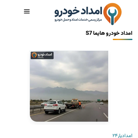
تماس با ما
امداد خودرو هایما S7
امدادیار۲۴