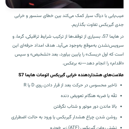
عیب‌یابی با دیاگ سیار کمک می‌کند بین خطای سنسور و خرابی
جدی گیربکس تفاوت بگذاریم.
در هایما S7، بسیاری از توقف‌ها از ترکیب شرایط ترافیکی، گرما، و
سرویس‌نشدن به‌موقع به‌وجود می‌آید. هدف امداد حرفه‌ای این
است که اول «ریسک» را پایین بیاورد، بعد «تشخیص» و سپس
«اقدام» را انجام دهد—نه برعکس.
علامت‌های هشداردهنده خرابی گیربکس اتومات هایما S7
تاخیر محسوس در حرکت بعد از قرار دادن روی D یا R
تقّه یا ضربه هنگام تعویض دنده
بالا ماندن دور موتور و شتاب نگرفتن
روشن شدن چراغ هشدار گیربکس یا ورود به حالت اضطراری
نشتی روغن گیربکس (ATF) زیر خودرو