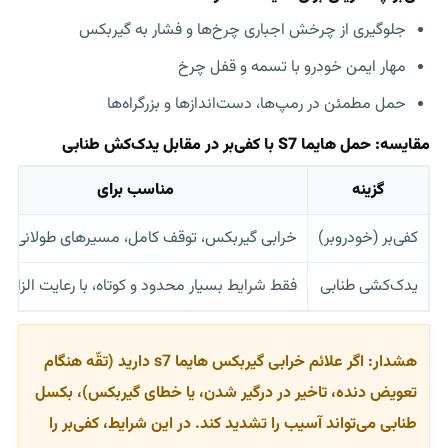
جلوگیری از چرخش اجباری چرخ‌ها و فشار به گیربکس
مهار ایمن خودرو با تسمه و قفل چرخ
حمل مطمئن در رمپ‌ها، دست‌اندازها و بزرگراه‌ها
مقایسه: حمل هایما S7 با کفی‌بر در مقابل یدک‌کش طنابی
گزینه
مناسب برای
کفی‌بر (خودروبر)
خرابی گیربکس، توقف کامل، مسیرهای طولانی ش
یدک‌کشی طنابی
فقط شرایط بسیار محدود و کوتاه، با رعایت الزاما
هشدار:
اگر علائم
خرابی گیربکس هایما s7
دارید (تقّه هنگام
تعویض دنده، تاخیر در درگیر شدن، یا خطای گیربکس)، بکسل
طنابی می‌تواند آسیب را تشدید کند. در این شرایط، کفی‌بر را