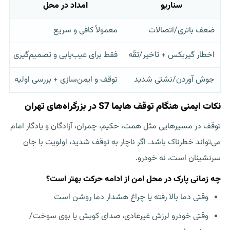
سناریو
امداد در محل
ضعف باتری/اتصالات
معمولاً کافی و سریع
ن
اخطار گیربکس + تاخیر/تقّه
فقط برای عیب‌یابی و تصمیم‌گیری
پ
جوش آوردن/نشتی شدید
توقف و ایمن‌سازی + بررسی اولیه
ا
نکات ایمنی هنگام توقف هایما S7 در بزرگراه‌های تهران
توقف در مسیرهایی مثل همت، حکیم، چمران، آزادگان و یادگار امام
می‌تواند خطرناک باشد. اگر ناچار به توقف شدید، اولویت با جان
سرنشینان است، نه خودرو.
چه زمانی پارک در محل امن از ادامه حرکت بهتر است؟
وقتی دما بالا رفته یا چراغ هشدار دما روشن است
وقتی خودرو لرزش غیرعادی، صدای کوبش یا بوی سوخت/