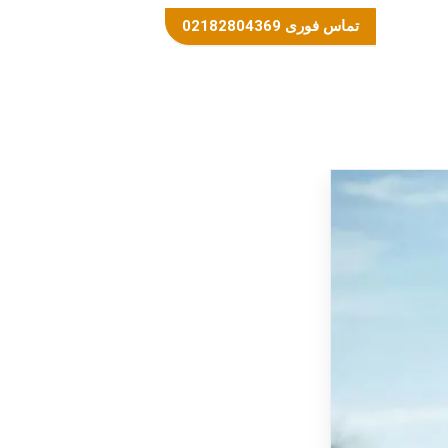
تماس فوری 02182804369